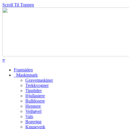
Scroll Til Toppen
≡
Framsiden
Maskinpark
Gravemaskiner
Trekkvogner
Tippbiler
Hjullastere
Bulldosere
Hengere
Veihøvel
Vals
Borerigg
Knuseverk